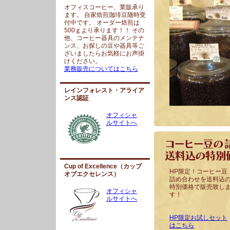
オフィスコーヒー、業販承り
ます。 自家焙煎珈琲豆随時受
付中です。 オーダー焙煎は
500ｇより承ります！！ その
他、コーヒー器具のメンテナ
ンス、お探しの豆や器具等ご
ざいましたらお気軽にお声掛
けください。
業務販売についてはこちら
レインフォレスト・アライア
ンス認証
オフィシャ
ルサイトへ
Cup of Excellence（カップ
HP限定！コーヒー豆
オブエクセレンス）
詰め合わせを送料込
特別価格で販売致し
オフィシャ
す！
ルサイトへ
HP限定お試しセット
はこちら