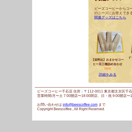
ビーズコーヒーからコ
のニーズにお答えでき
関連グッズはこちら
ド
【送料込】おまかせコー
ヒー豆三種詰め合わせ
3500
詳細をみる
ビーズコーヒー千石店 住所：〒112-0011 東京都文京区千石1
営業時間/月〜土 7:00開店〜18:00閉店、日・祝 9:00開店〜18:
お問い合わせは
info@beescoffee.com
まで
Copyright Beescoffee., All Right Reserved.