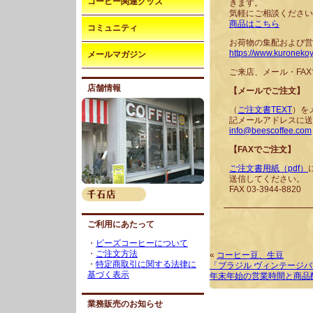
コーヒー関連グッズ
きます。
気軽にご相談ください
商品はこちら
コミュニティ
お荷物の集配および営
https://www.kuronekoy
メールマガジン
ご来店、メール・FA
店舗情報
【メールでご注文】
（
ご注文書TEXT
）を
記メールアドレスに送
info@beescoffee.com
【FAXでご注文】
ご注文書用紙（pdf）
送信してください。
FAX 03-3944-8820
ご利用にあたって
・
ビーズコーヒーについて
・
ご注文方法
«
コーヒー豆、生豆
・
特定商取引に関する法律に
「ブラジル ヴィンテージ
基づく表示
年末年始の営業時間と商品
業務販売のお知らせ