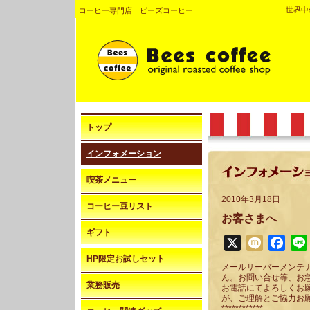
世界中
コーヒー専門店 ビーズコーヒー
トップ
インフォメーション
喫茶メニュー
2010年3月18日
コーヒー豆リスト
お客さまへ
ギフト
X
Mixi
Face
HP限定お試しセット
メールサーバーメンテ
ん。お問い合せ等、お
業務販売
お電話にてよろしくお
が、ご理解とご協力お
************