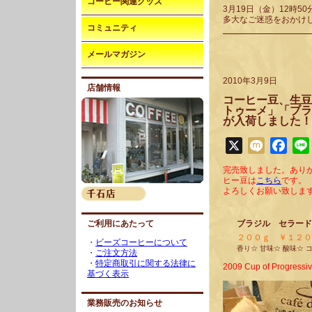
コーヒー関連グッズ
3月19日（金）12時
多大なご迷惑をおかけ
コミュニティ
メールマガジン
2010年3月9日
店舗情報
コーヒー豆、生豆
トゥーメ」「ブラ
が入荷しました！
X
Mixi
Face
完売致しました。あり
ヒー豆は
こちら
です。
よろしくお願い致しま
ご利用にあたって
ブラジル セラード
２００ｇ ￥１２０
・
ビーズコーヒーについて
香り☆ 甘味☆ 酸味☆ 
・
ご注文方法
・
特定商取引に関する法律に
2009 Cup of Progress
基づく表示
業務販売のお知らせ