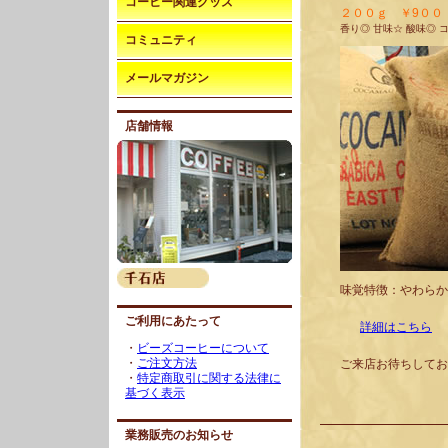
コーヒー関連グッズ
２００ｇ ￥9００
香り◎ 甘味☆ 酸味◎ 
コミュニティ
メールマガジン
店舗情報
味覚特徴：やわらか
ご利用にあたって
詳細はこちら
・
ビーズコーヒーについて
・
ご注文方法
ご来店お待ちしてお
・
特定商取引に関する法律に
基づく表示
業務販売のお知らせ