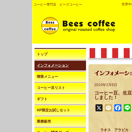
世界中
コーヒー専門店 ビーズコーヒー
トップ
インフォメーション
喫茶メニュー
2010年2月6日
コーヒー豆リスト
コーヒー豆、生豆
しました！
ギフト
X
Mixi
Face
HP限定お試しセット
業務販売
ラオス アラビカ