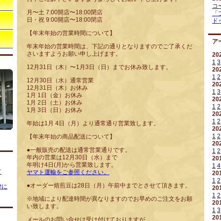
コ
月〜土 7:00開店〜18:00閉店
「
日・祝 9:00開店〜18:00閉店
ド
【年末年始の営業時間について】
ア
年末年始の営業時間は、下記の通りとなりますのでご了承くだ
さいますようお願い申し上げます。
20
1
3
12月31日（木）〜1月3日（日）までお休み致します。
20
1
2
12月30日（水）通常営業
20
12月31日（木）お休み
1
3
1月 1日（金）お休み
20
1月 2日（土）お休み
1
2
1月 3日（日）お休み
20
1
2
年始は1月 4日（月）より通常通り営業致します。
20
1
2
【年末年始の商品配送について】
20
●一般販売の配送は通常営業通りです。
1
2
年内の営業は12月30日（水）まで
20
年明け4日(月)から営業致します。
1
4
て
ヤマト運輸をご参照ください。
20
1
2
●オーダー焙煎豆は28日（月）午前中までとさせて頂きます。
律に
20
1
2
※地域により配達時間が異なりますのでお早めのご注文をお願
20
い致します。
1
3
20
メールのお問い合せは受け付けておりますが、