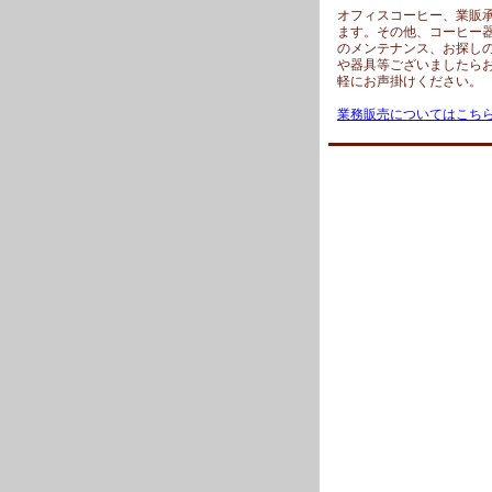
オフィスコーヒー、業販
ます。その他、コーヒー
のメンテナンス、お探し
や器具等ございましたら
軽にお声掛けください。
業務販売についてはこち