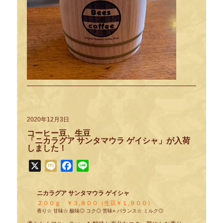
2020年12月3日
コーヒー豆、生豆
「ニカラグア サンタマウラ ゲイシャ」が入荷
しました！
X
Mixi
Facebook
Line
ニカラグア サンタマウラ ゲイシャ
２００ｇ ￥３,８００（生豆￥１,９００）
香り☆ 甘味☆ 酸味◎ コク◎ 苦味○ バランス☆ ミルク◎