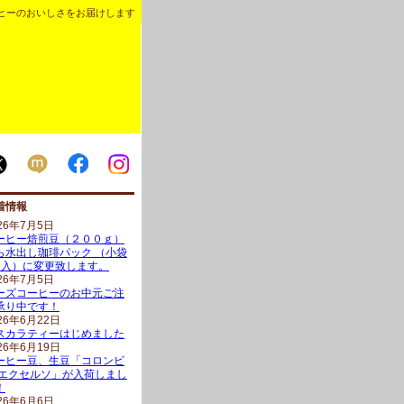
ヒーのおいしさをお届けします
着情報
26年7月5日
ーヒー焙煎豆（２００ｇ）
ら水出し珈琲パック （小袋
ヶ入）に変更致します。
26年7月5日
ーズコーヒーのお中元ご注
承り中です！
26年6月22日
スカラティーはじめました
26年6月19日
ーヒー豆、生豆「コロンビ
 エクセルソ」が入荷しまし
！
26年6月6日