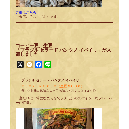
詳細はこちら
ご来店お待ちしております。
コーヒー豆、生豆
「ブラジル セラード パンタノ イバイリ」が入
荷しました！
X
Mixi
Facebook
Line
ブラジル セラード パンタノ イバイリ
２００ｇ ￥１,６００（生豆￥８００）
香り☆ 甘味☆ 酸味◎ コク◎ 苦味△ バランス☆ ミルク◎
口当たりは非常になめらかでシナモンのスパイシーなフレーバ
ーが特徴。