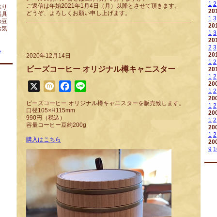
1
2
ご返信は年始2021年1月4日（月）以降とさせて頂きます。
承り
20
どうぞ、よろしくお願い申し上げます。
器具
1
3
の豆
20
お気
1
3
20
2
3
ら
20
2020年12月14日
1
2
ビーズコーヒー オリジナル樽キャニスター
20
1
2
20
X
Mixi
Facebook
Line
1
2
20
ビーズコーヒー オリジナル樽キャニスターを販売致します。
1
2
口径105×H115mm
20
990円（税込）
1
2
容量コーヒー豆約200g
20
1
2
購入はこちら
20
9
1