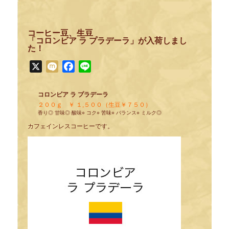
コーヒー豆、生豆
「コロンビア ラ プラデーラ」が入荷しまし
た！
X
Mixi
Facebook
Line
コロンビア ラ プラデーラ
２００ｇ ￥ １,５００（生豆￥７５０）
香り◎ 甘味◎ 酸味○ コク○ 苦味○ バランス○ ミルク◎
カフェインレスコーヒーです。