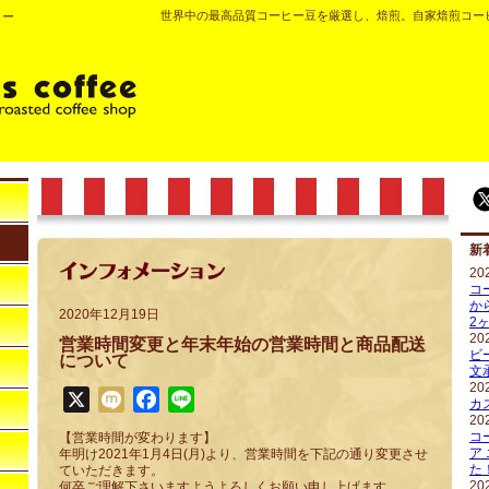
世界中の最高品質コーヒー豆を厳選し、焙煎。自家焙煎コー
ヒー
新
20
コ
か
2020年12月19日
2
20
営業時間変更と年末年始の営業時間と商品配送
ビ
について
文
20
X
Mixi
Facebook
Line
カ
20
コ
【営業時間が変わります】
ア
年明け2021年1月4日(月)より、営業時間を下記の通り変更させ
た
ていただきます。
20
何卒ご理解下さいますようよろしくお願い申し上げます。