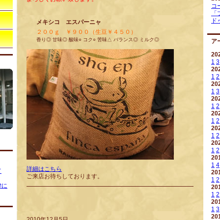
コ
「
ド
メキシコ エスパーニャ
２００ｇ ￥９００（生豆￥４５０）
香り◎ 甘味◎ 酸味○ コク○ 苦味△ バランス◎ ミルク◎
ア
20
1
3
20
1
2
20
1
3
20
1
2
20
1
2
20
1
2
20
1
2
20
1
4
詳細はこちら
て
20
ご来店お待ちしております。
1
2
律に
20
1
2
20
1
3
20
2010年12月5日