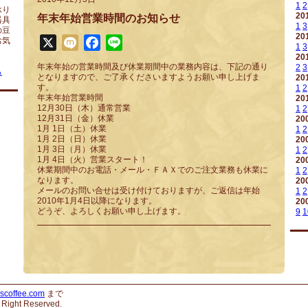
1
2
承り
20
年末年始営業時間のお知らせ
器具
1
3
の豆
20
お気
X
Mixi
Facebook
Line
1
3
20
年末年始の営業時間及び休業期間中の業務内容は、下記の通り
2
3
ら
となりますので、ご了承くださいますようお願い申し上げま
20
す。
1
2
年末年始営業時間
20
12月30日（木）通常営業
1
2
12月31日（金）休業
20
1月 1日（土）休業
1
2
1月 2日（日）休業
20
1月 3日（月）休業
1
2
1月 4日（火）営業スタート！
20
休業期間中のお電話・メール・ＦＡＸでのご注文業務も休業に
1
2
なります。
20
メールのお問い合せは受け付けておりますが、ご返信は年始
1
2
2010年1月4日以降になります。
20
どうぞ、よろしくお願い申し上げます。
9
1
scoffee.com
まで
l Right Reserved.