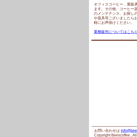
オフィスコーヒー、業販
ます。その他、コーヒー
のメンテナンス、お探し
や器具等ございましたら
軽にお声掛けください。
業務販売についてはこち
お問い合わせは
info@bee
Copyright Beescoffee., Al