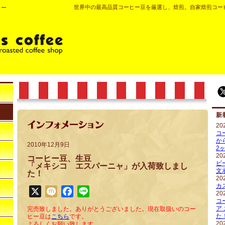
世界中の最高品質コーヒー豆を厳選し、焙煎。自家焙煎コー
ヒー
新
20
コ
か
2010年12月9日
2
20
コーヒー豆、生豆
ビ
「メキシコ エスパーニャ」が入荷致しまし
文
た！
20
カ
X
Mixi
Facebook
Line
20
コ
ア
完売致しました。ありがとうございました。現在取扱いのコー
た
ヒー豆は
こちら
です。
20
よろしくお願い致します。