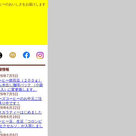
ヒーのおいしさをお届けします
着情報
26年7月5日
ーヒー焙煎豆（２００ｇ）
ら水出し珈琲パック （小袋
ヶ入）に変更致します。
26年7月5日
ーズコーヒーのお中元ご注
承り中です！
26年6月22日
スカラティーはじめました
26年6月19日
ーヒー豆、生豆「コロンビ
 エクセルソ」が入荷しまし
！
26年6月6日