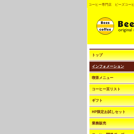
コーヒー専門店 ビーズコー
トップ
インフォメーション
喫茶メニュー
コーヒー豆リスト
ギフト
HP限定お試しセット
業務販売