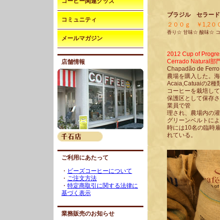
コーヒー関連グッズ
ブラジル セラード
コミュニティ
２００ｇ ￥1,2
香り☆ 甘味☆ 酸味☆ 
メールマガジン
2012 Cup of Progre
Cerrado Natura
店舗情報
Chapadão de 
農場を購入した。海
Acaia,Catuaiの2
コーヒーを栽培して
保護区として保存さ
業員で管
理され、農場内の灌
グリーンベルトによ
時には10名の臨時
れている。
ご利用にあたって
・
ビーズコーヒーについて
・
ご注文方法
・
特定商取引に関する法律に
基づく表示
業務販売のお知らせ