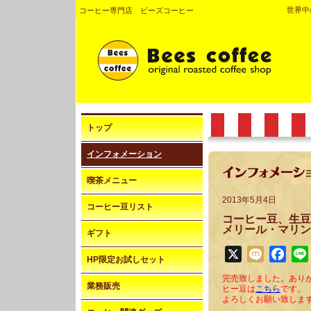
世界中
コーヒー専門店 ビーズコーヒー
トップ
インフォメーション
喫茶メニュー
2013年5月4日
コーヒー豆リスト
コーヒー豆、生豆
メリール・マリン
ギフト
X
Mixi
Face
HP限定お試しセット
完売致しました。あり
業務販売
ヒー豆は
こちら
です。
よろしくお願い致しま