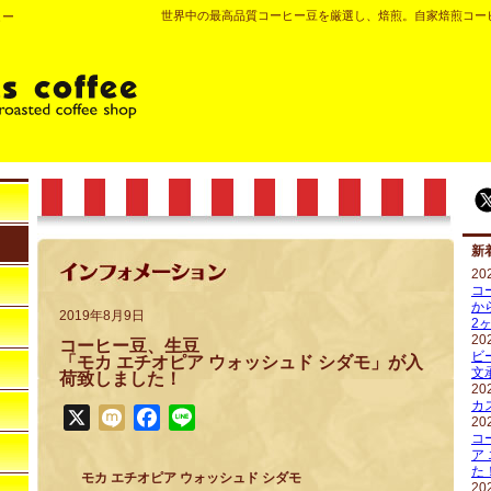
世界中の最高品質コーヒー豆を厳選し、焙煎。自家焙煎コー
ヒー
新
20
コ
か
2019年8月9日
2
20
コーヒー豆、生豆
ビ
「モカ エチオピア ウォッシュド シダモ」が入
文
荷致しました！
20
カ
X
Mixi
Facebook
Line
20
コ
ア
た
モカ エチオピア ウォッシュド シダモ
20