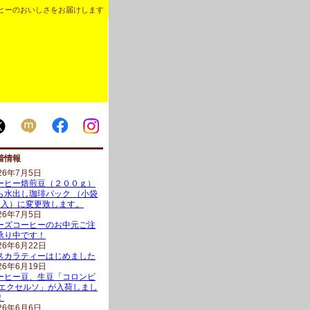
ヒーのおいしさをお届けします
着情報
26年7月5日
ーヒー焙煎豆（２００ｇ）
ら水出し珈琲パック （小袋
ヶ入）に変更致します。
26年7月5日
ーズコーヒーのお中元ご注
承り中です！
26年6月22日
スカラティーはじめました
26年6月19日
ーヒー豆、生豆「コロンビ
 エクセルソ」が入荷しまし
！
26年6月6日