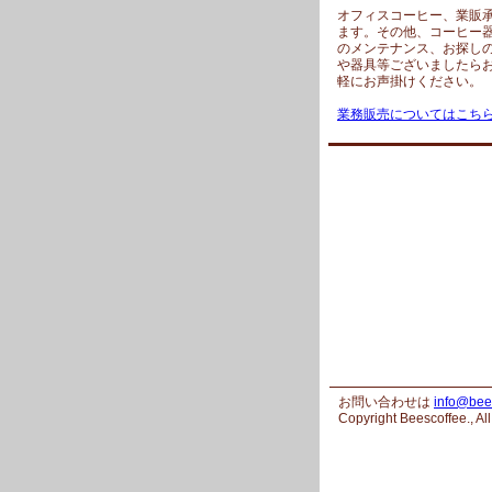
オフィスコーヒー、業販
ます。その他、コーヒー
のメンテナンス、お探し
や器具等ございましたら
軽にお声掛けください。
業務販売についてはこち
お問い合わせは
info@bee
Copyright Beescoffee., Al