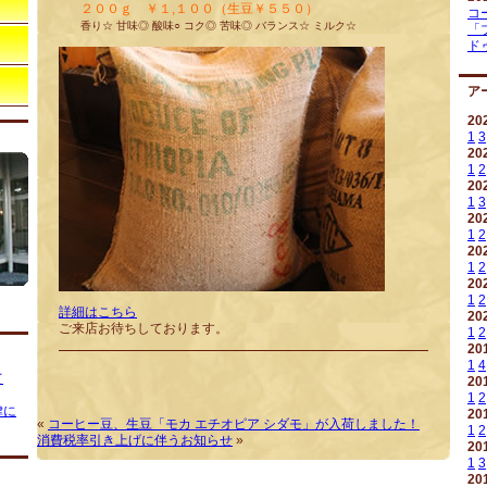
２００ｇ ￥１,１００（生豆￥５５０）
コ
香り☆ 甘味◎ 酸味○ コク◎ 苦味◎ バランス☆ ミルク☆
「
ド
ア
20
1
3
20
1
2
20
1
3
20
1
2
20
1
2
20
1
2
詳細はこちら
20
ご来店お待ちしております。
1
2
20
1
4
て
20
1
2
律に
20
«
コーヒー豆、生豆「モカ エチオピア シダモ」が入荷しました！
1
2
消費税率引き上げに伴うお知らせ
»
20
1
3
20